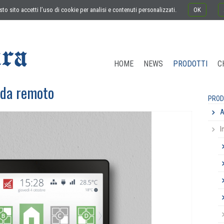
to sito accetti l’uso di cookie per analisi e contenuti personalizzati.
OK
HOME
NEWS
PRODOTTI
C
o da remoto
PROD
A
I