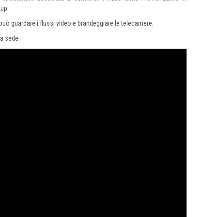
kup.
può guardare i flussi video e brandeggiare le telecamere.
ra sede.