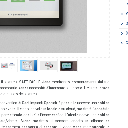
V
S
C
C
e il sistema SAET FACILE viene monitorato costantemente dal tuo
ecessarie senza necessità d'intervento sul posto. Il cliente, grazie
nto o guasto del sistema.
ideoverifica di Saet Impianti Speciali, è possibile ricevere una notifica
oinvolta. Il video, salvato in locale e su cloud, mostrerà l'accaduto
 permettendo così un' efficace verifica. L'utente riceve una notifica
re/vibrare. Viene mostrato il sensore andato in allarme ed
a telecamera associata al sensore. Il video viene memorizzato in