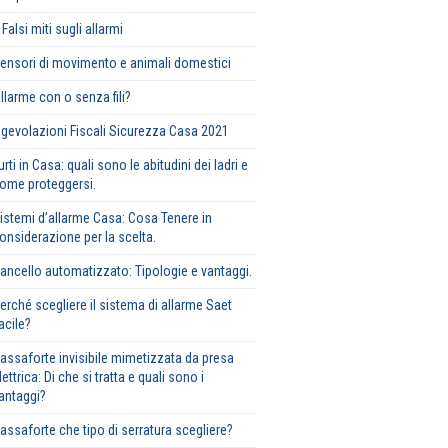
 Falsi miti sugli allarmi
ensori di movimento e animali domestici
llarme con o senza fili?
gevolazioni Fiscali Sicurezza Casa 2021
urti in Casa: quali sono le abitudini dei ladri e
ome proteggersi.
istemi d’allarme Casa: Cosa Tenere in
onsiderazione per la scelta.
ancello automatizzato: Tipologie e vantaggi.
erché scegliere il sistema di allarme Saet
acile?
assaforte invisibile mimetizzata da presa
lettrica: Di che si tratta e quali sono i
antaggi?
assaforte che tipo di serratura scegliere?