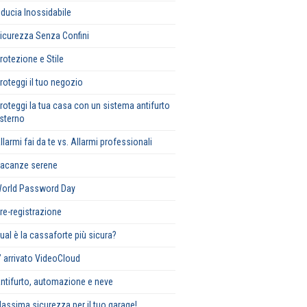
iducia Inossidabile
icurezza Senza Confini
rotezione e Stile
roteggi il tuo negozio
roteggi la tua casa con un sistema antifurto
sterno
llarmi fai da te vs. Allarmi professionali
acanze serene
orld Password Day
re-registrazione
ual è la cassaforte più sicura?
’ arrivato VideoCloud
ntifurto, automazione e neve
assima sicurezza per il tuo garage!