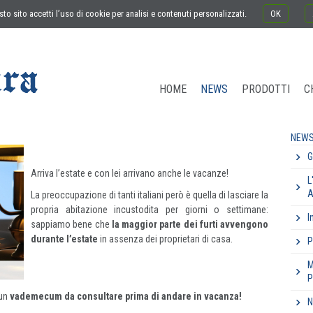
to sito accetti l’uso di cookie per analisi e contenuti personalizzati.
OK
HOME
NEWS
PRODOTTI
C
NEW
G
Arriva l’estate e con lei arrivano anche le vacanze!
L
A
La preoccupazione di tanti italiani però è quella di lasciare la
propria abitazione incustodita per giorni o settimane:
I
sappiamo bene che
la maggior parte dei furti avvengono
durante l’estate
in assenza dei proprietari di casa.
P
M
P
 un
vademecum da consultare prima di andare in vacanza!
N