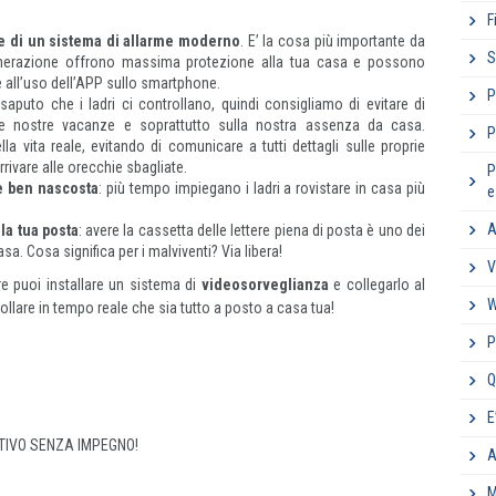
F
ne di un sistema di allarme moderno
. E’ la cosa più importante da
S
 generazione offrono massima protezione alla tua casa e possono
 all’uso dell’APP sullo smartphone.
P
saputo che i ladri ci controllano, quindi consigliamo di evitare di
lle nostre vacanze e soprattutto sulla nostra assenza da casa.
P
a vita reale, evitando di comunicare a tutti dettagli sulle proprie
rivare alle orecchie sbagliate.
P
e ben nascosta
: più tempo impiegano i ladri a rovistare in casa più
e
A
e la tua posta
: avere la cassetta delle lettere piena di posta è uno dei
sa. Cosa significa per i malviventi? Via libera!
V
e puoi installare un sistema di
videosorveglianza
e collegarlo al
W
llare in tempo reale che sia tutto a posto a casa tua!
P
Q
E
ENTIVO SENZA IMPEGNO!
A
M