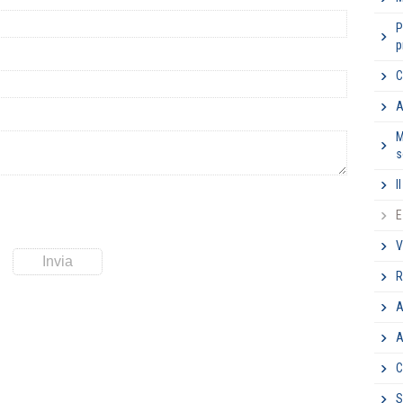
P
p
C
A
M
s
I
E
V
R
A
A
C
S