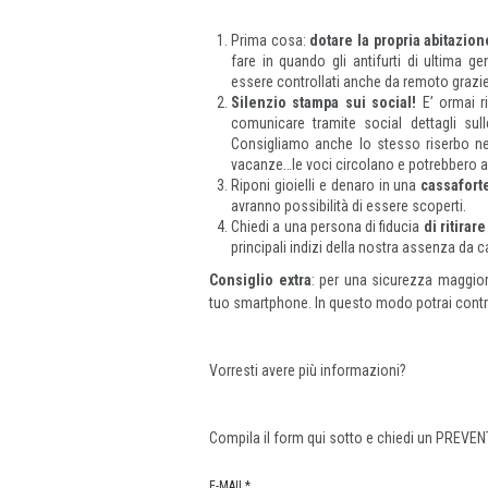
Prima cosa:
dotare la propria abitazio
fare in quando gli antifurti di ultima
essere controllati anche da remoto grazie
Silenzio stampa sui social!
E’ ormai ri
comunicare tramite social dettagli su
Consigliamo anche lo stesso riserbo nell
vacanze…le voci circolano e potrebbero ar
Riponi gioielli e denaro in una
cassafort
avranno possibilità di essere scoperti.
Chiedi a una persona di fiducia
di ritirar
principali indizi della nostra assenza da ca
Consiglio extra
: per una sicurezza maggior
tuo smartphone. In questo modo potrai contro
Vorresti avere più informazioni?
Compila il form qui sotto e chiedi un PREV
E-MAIL
*