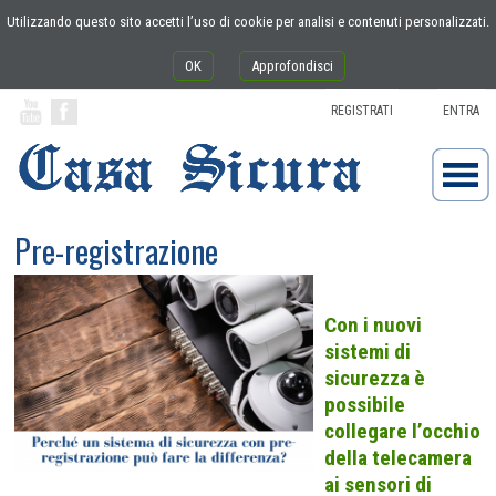
Utilizzando questo sito accetti l’uso di cookie per analisi e contenuti personalizzati.
OK
Approfondisci
REGISTRATI
ENTRA
Pre-registrazione
Con i nuovi
sistemi di
sicurezza è
possibile
collegare l’occhio
della telecamera
ai sensori di