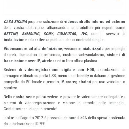
CASA SICURA
propone soluzione di
videocontrollo interno ed esterno
della vostra abitazione, affiancandosi ai produttori più esperti come
BETTINI
,
SAMSUNG
,
SONY
,
COMPUTAR
,
JVC
, con il servizio di
installazione
ed
assitenza
puntuale che ci contraddistingue.
Videocamere ad alta definizione
, versioni
miniaturizzate
per impieghi
discreti, illuminatori ad infrarossi, custodie antivandalismo,
sistemi di
trasmissione over IP
,
wireless
ed in fibra ottica plastica.
Sistemi di
videoregistrazione digitale con HDD
, esportazione di
immagini e filmati su porta USB, menu user friendly in italiano e gestione
compelta da PC locale o remoto.
Microregistratori
per uso veicolare o
sportivo.
Nella
nostra sede
potrai vedere e provare le videocamere collegate e i
sistemi di videoregistrazione e visione in remoto delle immagini.
Contattaci per un appuntamento!
Inoltre dall'agosto 2012 è possibile detrarre il 50% della spesa sostenuta
dalla dichiarazione IRPEF.