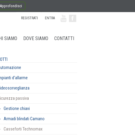
Approfondisci
REGISTRATI
ENTRA
HI SIAMO
DOVE SIAMO
CONTATTI
OTTI
utomazione
mpianti d'allarme
ideosorveglianza
icurezza passiva
Gestione chiavi
Armadi blindati Camano
Casseforti Technomax