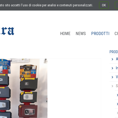
to sito accetti l’uso di cookie per analisi e contenuti personalizzati.
OK
HOME
NEWS
PRODOTTI
C
PROD
A
I
V
S